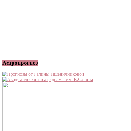
Астропрогноз