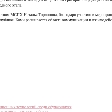
дного этапа.
льством МСПХ Наталья Торлопова, благодаря участию в мероп
спублики Коми расширяется область коммуникации и взаимодей
ционных технологий среди обучающихся
 что дети – это моя любовь»
→