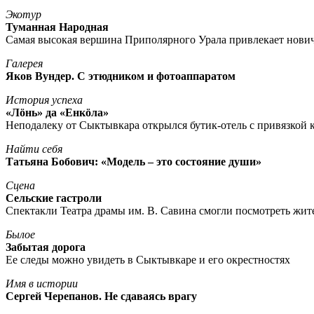
Экотур
Туманная Народная
Самая высокая вершина Приполярного Урала привлекает нови
Галерея
Яков Вундер. С этюдником и фотоаппаратом
История успеха
«Лöнь» да «Енкöла»
Неподалеку от Сыктывкара открылся бутик-отель с привязкой к
Найти себя
Татьяна Бобович: «Модель – это состояние души»
Сцена
Сельские гастроли
Спектакли Театра драмы им. В. Савина смогли посмотреть жи
Былое
Забытая дорога
Ее следы можно увидеть в Сыктывкаре и его окрестностях
Имя в истории
Сергей Черепанов. Не сдаваясь врагу