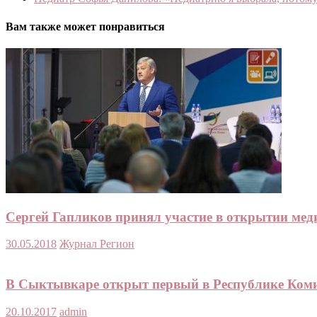
Вам также может понравиться
Сергей Гапликов принял участие в открытии м
30.05.2018
Журнал Регион
В Сыктывкаре открыт первый в Республике Коми
20.10.2017
admin