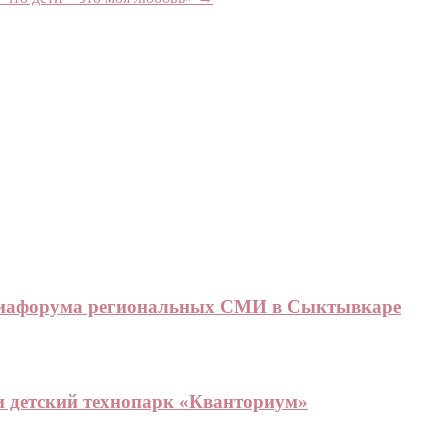
едиафорума региональных СМИ в Сыктывкаре
 детский технопарк «Кванториум»