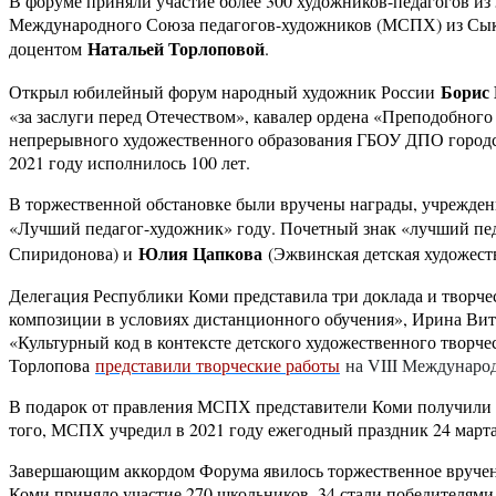
В форуме приняли участие более 300 художников-педагогов из 
Международного Союза педагогов-художников (МСПХ) из Сыкты
Натальей Торлоповой
доцентом
.
Борис
Открыл юбилейный форум народный художник России
«за заслуги перед Отечеством», кавалер ордена «Преподобно
непрерывного художественного образования ГБОУ ДПО городск
2021 году исполнилось 100 лет.
В торжественной обстановке были вручены награды, учрежденн
«Лучший педагог-художник» году. Почетный знак «лучший пе
Юлия Цапкова
Спиридонова) и
(Эжвинская детская художеств
Делегация Республики Коми представила три доклада и творч
композиции в условиях дистанционного обучения», Ирина Вит
«Культурный код в контексте детского художественного творч
Торлопова
представили творческие работы
на VIII Международ
В подарок от правления МСПХ представители Коми получили ак
того, МСПХ учредил в 2021 году ежегодный праздник 24 марта
Завершающим аккордом Форума явилось торжественное вручени
Коми приняло участие 270 школьников, 34 стали победителями 