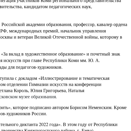
елегация участников Коми регионального представительства
ительства, кандидатом педагогических наук,
 Российской академии образования, профессор, кавалер ордена
и РФ, международных премий, начальник управления
осквы и ветеран Великой Отечественной войны, которому в
«За вклад в художественное образование» и почетный знак
я искусств при главе Республики Коми мм. Ю. А.
ады для педагогов-художников.
ступила с докладом «Иллюстрирование и тематическая
ном отделении Гимназии искусств на конференции
етлана Король, Юлия Григорьева, Наталья
ковском музее образования.
орить», которое подписано автором Борисом Неменским. Кроме
гов-художников России.
льного диктанта 2022 года». В этом году от Республики
творчества Княжпогостского района, г. Емва)