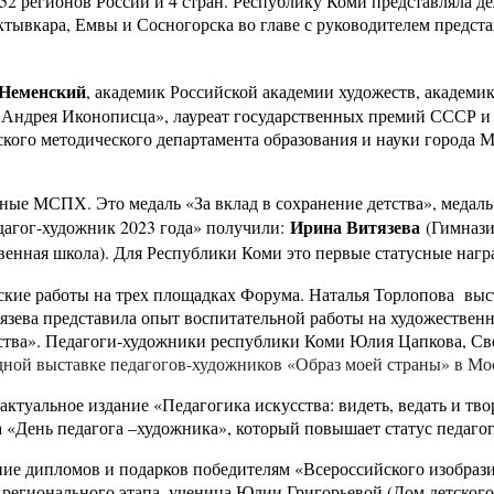
52 регионов России и 4 стран. Республику Коми представляла д
вкара, Емвы и Сосногорска во главе с руководителем представ
 Неменский
, академик Российской академии художеств, академик
го Андрея Иконописца», лауреат государственных премий СССР 
ого методического департамента образования и науки города М
ые МСПХ. Это медаль «За вклад в сохранение детства», медаль 
Ирина Витязева
дагог-художник 2023 года» получили:
(Гимнази
енная школа). Для Республики Коми это первые статусные нагр
еские работы на трех площадках Форума. Наталья Торлопова вы
язева представила опыт воспитательной работы на художествен
ества». Педагоги-художники республики Коми Юлия Цапкова, Св
ной выставке педагогов-художников «Образ моей страны» в Мос
туальное издание «Педагогика искусства: видеть, ведать и тв
 «День педагога –художника», который повышает статус педаго
е дипломов и подарков победителям «Всероссийского изобразите
регионального этапа, ученица Юлии Григорьевой (Дом детского 