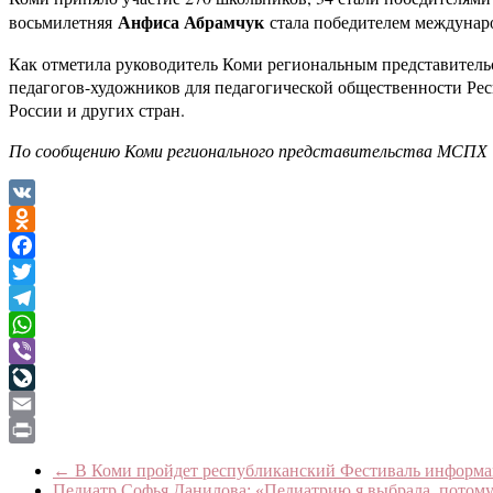
Анфиса Абрамчук
восьмилетняя
стала победителем междунаро
Как отметила руководитель Коми региональным представите
педагогов-художников для педагогической общественности Ре
России и других стран.
По сообщению Коми регионального представительства МСПХ
VK
Odnoklassniki
Facebook
Twitter
Telegram
WhatsApp
Viber
LiveJournal
Email
Print
←
В Коми пройдет республиканский Фестиваль информа
Педиатр Софья Данилова: «Педиатрию я выбрала, потому