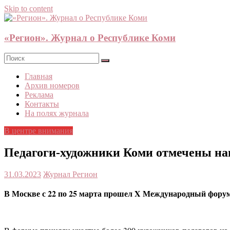
Skip to content
«Регион». Журнал о Республике Коми
Главная
Архив номеров
Реклама
Контакты
На полях журнала
В центре внимания
Педагоги-художники Коми отмечены на
31.03.2023
Журнал Регион
В Москве с 22 по 25 марта прошел X Международный форум 