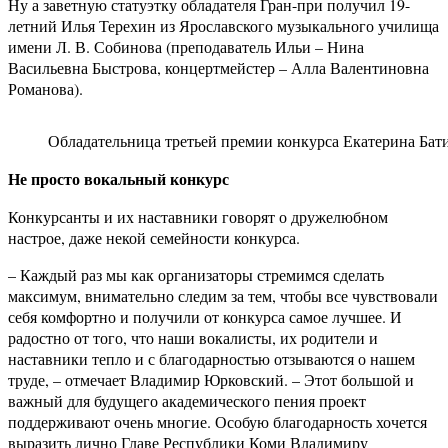
Ну а заветную статуэтку обладателя Гран-при получил 19-
летний Илья Терехин из Ярославского музыкального училища
имени Л. В. Собинова (преподаватель Ильи – Нина
Васильевна Быстрова, концертмейстер – Алла Валентиновна
Романова).
Обладательница третьей премии конкурса Екатерина Бат
Не просто вокальный конкурс
Конкурсанты и их наставники говорят о дружелюбном
настрое, даже некой семейности конкурса.
– Каждый раз мы как организаторы стремимся сделать
максимум, внимательно следим за тем, чтобы все чувствовали
себя комфортно и получили от конкурса самое лучшее. И
радостно от того, что наши вокалисты, их родители и
наставники тепло и с благодарностью отзываются о нашем
труде, – отмечает Владимир Юрковский. – Этот большой и
важный для будущего академического пения проект
поддерживают очень многие. Особую благодарность хочется
выразить лично Главе Республики Коми Владимиру