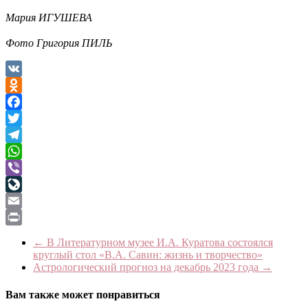
Мария ИГУШЕВА
Фото Григория ПИЛЬ
VK
Odnoklassniki
Facebook
Twitter
Telegram
WhatsApp
Viber
LiveJournal
Email
Print
←
В Литературном музее И.А. Куратова состоялся
круглый стол «В.А. Савин: жизнь и творчество»
Астрологический прогноз на декабрь 2023 года
→
Вам также может понравиться