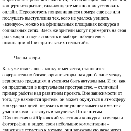
концерте-открытии, гала-концерте можно присутствовать
онлайн. Пересмотреть понравившиеся номера еще раз или
послушать выступления тех, кого не удалось увидеть
«вживую», можно на официальных площадках конкурса в
социальных сетях. Здесь же зрители могут примерить на себя
роль жюри и поучаствовать в выборе победителя в
номинации «Приз зрительских симпатий».
Члены жюри.
Как уже отмечалось, конкурс меняется, становится
содержательно богаче, организаторы находят баланс между
верностью традициям и умением быть актуальным. И то, как
он представлен в виртуальном пространстве, – отличный
пример работы над развитием проекта. Вне зависимости от
того, где находится зритель, он может окунуться в атмосферу
конкурсных дней, пережить волнующие моменты вместе с
участниками, заглянуть в закулисье. По хештегам
#Сосновская и #Юрковский участники конкурса размещали
фотографии и видео, свои небольшие комментарии –
движимые страстью к музыке, они заряжали ею даже через