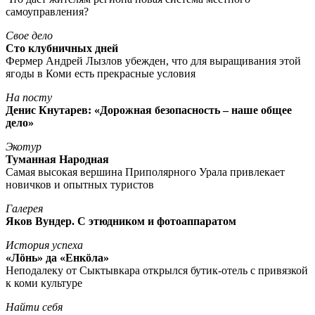
самоуправления?
Свое дело
Сто клубничных дней
Фермер Андрей Лызлов убежден, что для выращивания этой
ягоды в Коми есть прекрасные условия
На посту
Денис Кнутарев: «Дорожная безопасность – наше общее
дело»
Экотур
Туманная Народная
Самая высокая вершина Приполярного Урала привлекает
новичков и опытных туристов
Галерея
Яков Вундер. С этюдником и фотоаппаратом
История успеха
«Лöнь» да «Енкöла»
Неподалеку от Сыктывкара открылся бутик-отель с привязкой
к коми культуре
Найти себя