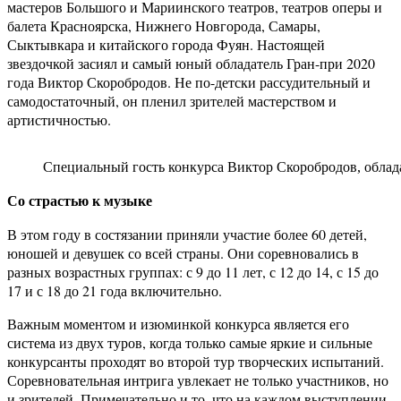
мастеров Большого и Мариинского театров, театров оперы и
балета Красноярска, Нижнего Новгорода, Самары,
Сыктывкара и китайского города Фуян. Настоящей
звездочкой засиял и самый юный обладатель Гран-при 2020
года Виктор Скоробродов. Не по-детски рассудительный и
самодостаточный, он пленил зрителей мастерством и
артистичностью.
Специальный гость конкурса Виктор Скоробродов, облада
Со страстью
к музыке
В этом году в состязании приняли участие более 60 детей,
юношей и девушек со всей страны. Они соревновались в
разных возрастных группах: с 9 до 11 лет, с 12 до 14, с 15 до
17 и с 18 до 21 года включительно.
Важным моментом и изюминкой конкурса является его
система из двух туров, когда только самые яркие и сильные
конкурсанты проходят во второй тур творческих испытаний.
Соревновательная интрига увлекает не только участников, но
и зрителей. Примечательно и то, что на каждом выступлении,