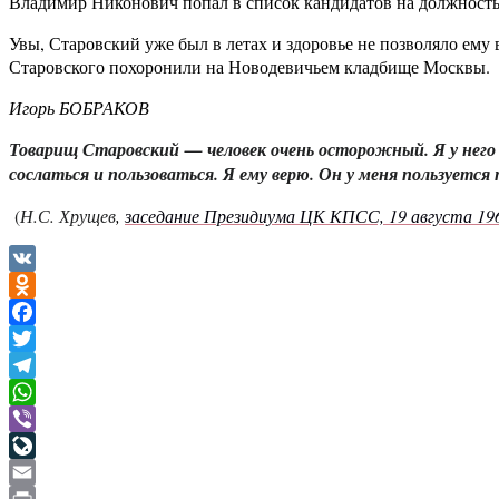
Владимир Никонович попал в список кандидатов на должность 
Увы, Старовский уже был в летах и здоровье не позволяло ему 
Старовского похоронили на Новодевичьем кладбище Москвы.
Игорь БОБРАКОВ
Товарищ Старовский — человек очень осторожный. Я у него 
сослаться и пользоваться. Я ему верю. Он у меня пользуется
(
Н.С. Хрущев
,
заседание Президиума ЦК КПСС, 19 августа 19
VK
Odnoklassniki
Facebook
Twitter
Telegram
WhatsApp
Viber
LiveJournal
Email