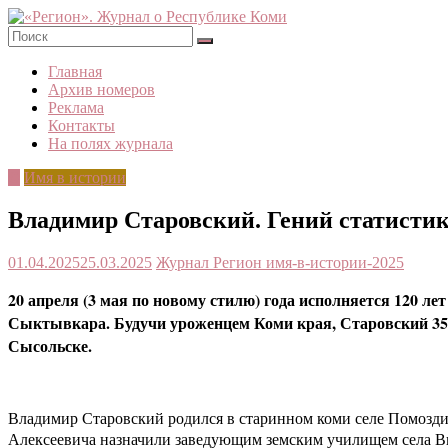
Skip
to
content
«Регион».
Главная
Журнал
Архив номеров
о
Реклама
Республике
Контакты
Коми
На полях журнала
©
Имя в истории
Владимир Старовский. Гений статисти
01.04.2025
25.03.2025
Журнал Регион
имя-в-истории-2025
20 апреля (3 мая по новому стилю) года исполняется 120 
Сыктывкара. Будучи уроженцем Коми края, Старовский 35 и
Сысольске.
Владимир Старовский родился в старинном коми селе Помоздино
Алексеевича назначили заведующим земским училищем села Вы