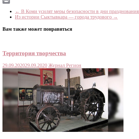
Print
←
В Коми усилят меры безопасности в дни празднования
Из истории Сыктывкара — города трудового
→
Вам также может понравиться
Территория творчества
29.09.2020
29.09.2020
Журнал Регион