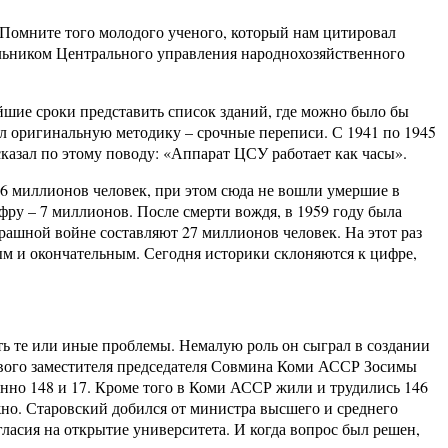
«Помните того молодого ученого, который нам цитировал
льником Центрального управления народнохозяйственного
айшие сроки представить список зданий, где можно было бы
ал оригинальную методику – срочные переписи. С 1941 по 1945
сказал по этому поводу: «Аппарат ЦСУ работает как часы».
16 миллионов человек, при этом сюда не вошли умершие в
фру – 7 миллионов. После смерти вождя, в 1959 году была
трашной войне составляют 27 миллионов человек. На этот раз
ым и окончательным. Сегодня историки склоняются к цифре,
ть те или иные проблемы. Немалую роль он сыграл в создании
рвого заместителя председателя Совмина Коми АССР Зосимы
енно 148 и 17. Кроме того в Коми АССР жили и трудились 146
жно. Старовский добился от министра высшего и среднего
асия на открытие университета. И когда вопрос был решен,