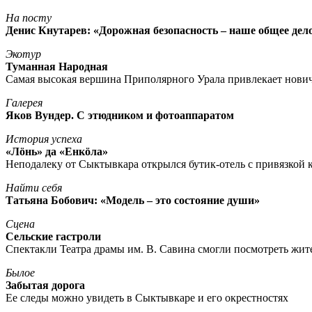
На посту
Денис Кнутарев: «Дорожная безопасность – наше общее дел
Экотур
Туманная Народная
Самая высокая вершина Приполярного Урала привлекает нови
Галерея
Яков Вундер. С этюдником и фотоаппаратом
История успеха
«Лöнь» да «Енкöла»
Неподалеку от Сыктывкара открылся бутик-отель с привязкой к
Найти себя
Татьяна Бобович: «Модель – это состояние души»
Сцена
Сельские гастроли
Спектакли Театра драмы им. В. Савина смогли посмотреть жи
Былое
Забытая дорога
Ее следы можно увидеть в Сыктывкаре и его окрестностях