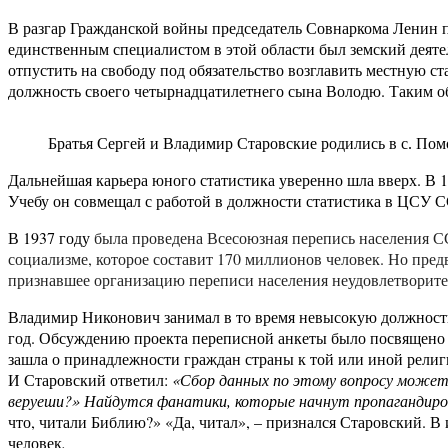
В разгар Гражданской войны председатель Совнаркома Ленин п
единственным специалистом в этой области был земский деят
отпустить на свободу под обязательство возглавить местную 
должность своего четырнадцатилетнего сына Володю. Таким об
Братья Сергей и Владимир Старовские родились в с. Пом
Дальнейшая карьера юного статистика уверенно шла вверх. В 1
Учебу он совмещал с работой в должности статистика в ЦСУ С
В 1937 году
была проведена Всесоюзная перепись населения СС
социализме, которое составит 170 миллионов человек. Но пре
признавшее организацию переписи населения неудовлетворите
Владимир Никонович занимал в то время невысокую должность 
год. Обсуждению проекта переписной анкеты было посвящено 
зашла о принадлежности граждан страны к той или иной рели
И Старовский ответил:
«Сбор данных по этому вопросу может 
веруеши?» Найдутся фанатики, которые начнут пропагандиров
что, читали Библию?» «Да, читал», – признался Старовский. В
человек
.