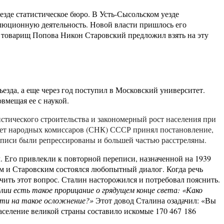
зде статистическое бюро. В Усть-Сысольском уезде
олюционную деятельность. Новой власти пришлось его
й товарищ Попова Никон Старовский предложил взять на эту
езда, а еще через год поступил в Московский университет.
вмещая ее с наукой.
стического строительства и закономерный рост населения при
Совет народных комиссаров (СНК) СССР принял постановление,
писи были репрессированы и большей частью расстреляны.
 Его привлекли к повторной переписи, назначенной на 1939
м и Старовским состоялся любопытный диалог. Когда речь
ть этот вопрос. Сталин насторожился и потребовал пояснить.
ии есть такое прорицание о грядущем конце света: «Како
дти на такое осложнение?»
Этот довод Сталина озадачил: «Вы
население великой страны составило искомые 170 467 186