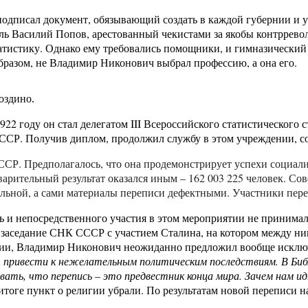
одписал документ, обязывающий создать в каждой губернии и уе
ель Василий Попов, арестованный чекистами за якобы контррев
статистику. Однако ему требовались помощники, и гимназически
разом, не Владимир Никонович выбрал профессию, а она его.
оздино.
922 году он стал делегатом
III
Всероссийского статистического съ
ССР. Получив диплом, продолжил службу в этом учреждении, со
СР. Предполагалось, что она продемонстрирует успехи социали
дварительный результат оказался иным – 162 003 225 человек. 
льной, а сами материалы переписи дефектными. Участники пере
и непосредственного участия в этом мероприятии не принимал.
заседание СНК СССР с участием Сталина, на котором между ни
гии, Владимир Никонович неожиданно предложил вообще исключи
привести к нежелательным политическим последствиям. В Библ
ать, что перепись – это предвестник конца мира. Зачем нам и
 итоге пункт о религии убрали. По результатам новой переписи 