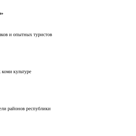
о»
чков и опытных туристов
 коми культуре
тели районов республики