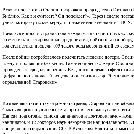
Вскоре после этого Сталин предложил председателю Госплана 
Библию. Как вы считаете? Он подойдет?». Через неделю пос
учета, которому позже вернули прежнее наименование – ЦСУ.
Началась война, и страна стала нуждаться в статистических с
разместить эвакуированные предприятия, найти остатки обору
год статистики провели 105 такого рода мероприятий со срока
После войны потребовалось подсчитать людские потери. Специ
плену и пропавшие без вести. Такое количество жертв Сталина 
проведена очередная перепись. Ее данные и демографический а
цифра не понравилась Хрущеву, и он снизил ее до 20 миллион
определенной Старовским.
Возглавляя статистику огромной страны, Старовский не забыв
Сыктывкарского университета, против чего выступали почти 
Панева подготовил списки кандидатов и докторов наук – коми 
кандидатов и 12 докторов наук некоренной национальности. Эт
специального образования СССР Вячеслава Елютина и заместит