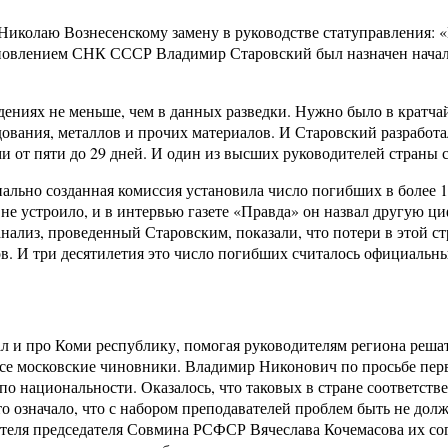
Николаю Вознесенскому замену в руководстве статуправления: 
тановлением СНК СССР Владимир Старовский был назначен нача
ведениях не меньше, чем в данных разведки. Нужно было в кратч
дования, металлов и прочих материалов. И Старовский разработ
ми от пяти до 29 дней. И один из высших руководителей страны 
ально созданная комиссия установила число погибших в более 
не устроило, и в интервью газете «Правда» он назвал другую ци
нализ, проведенный Старовским, показали, что потери в этой с
ов. И три десятилетия это число погибших считалось официальн
ал и про Коми республику, помогая руководителям региона реша
все московские чиновники. Владимир Никонович по просьбе пе
по национальности. Оказалось, что таковых в стране соответств
о означало, что с набором преподавателей проблем быть не дол
еля председателя Совмина РСФСР Вячеслава Кочемасова их согл