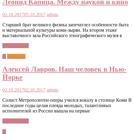
Леонид Капица. Между наукой и кино
02.10.2017
05.10.2017
admin
Старший брат великого физика запечатлел особенности быта
и материальной культуры коми-зырян. На втором этаже
выставочного зала Российского этнографического музея в
Читать далее
©
Культура
Алексей Лавров. Наш человек в Нью-
Йорке
02.10.2017
02.10.2017
admin
Солист Метрополитен-оперы учился вокалу в столице Коми В
последние годы целая плеяда молодых, талантливых
исполнителей из России вышла на первые
Читать далее
©