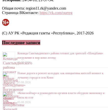
Общая почта: region11.rk@yandex.com
Страница ВКонтакте:
https://vk.com/ourreg
(C) АУ РК «Редакция газеты «Республика», 2017-2026
Последние записи
Команда Сыктывдинского района готовит для зрителей «Шондібана»
погружение в мир коми легенд
05.08.2026
Новые дороги и ремонт колодцев: как инициативы жителей меняют к
лучшему города и села Коми
05.08.2026
«Коми войтыр» и руководители органов власти обсудили экономику и
связь на селе
05.08.2026