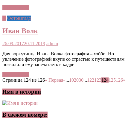
Читать далее
©
Фотовзгляд
Иван Волк
26.09.2017
20.11.2019
admin
Для воркутинца Ивана Волка фотография – хобби. Но
увлечение фотографией вкупе со страстью к путешествиям
позволили ему запечатлеть в кадре
Читать далее
Страница 124 из 126
« Первая
«
...
10
20
30
...
122
123
124
125
126
»
Имя в истории
В свежем номере: