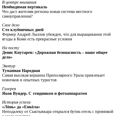
В центре внимания
Необходимая вертикаль
Что даст жителям региона новая система местного
самоуправления?
Свое дело
Сто клубничных дней
Фермер Андрей Лызлов убежден, что для выращивания этой
ягоды в Коми есть прекрасные условия
На посту
Денис Кнутарев: «Дорожная безопасность – наше общее
дело»
Экотур
Туманная Народная
Самая высокая вершина Приполярного Урала привлекает
новичков и опытных туристов
Галерея
Яков Вундер. С этюдником и фотоаппаратом
История успеха
«Лöнь» да «Енкöла»
Неподалеку от Сыктывкара открылся бутик-отель с привязкой