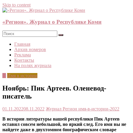
Skip to content
«Регион». Журнал о Республике Коми
Главная
Архив номеров
Реклама
Контакты
На полях журнала
©
Имя в истории
Ноябрь: Пик Артеев. Оленевод-
писатель
01.11.2022
08.11.2022
Журнал Регион
имя-в-истории-2022
В истории литературы нашей республики Пик Артеев
оставил совсем небольшой, но яркий след. Его имя вы не
найдете даже в двухтомном биографическом словаре