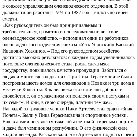
в совхозе управляющим оленеводческого отделения. В этой
должности он работал с 1974 по 1987 год – вплоть до своей
смерти.
«Как руководитель он был принципиальным и
требовательным, грамотно и последовательно вел свое
оленеводческое хозяйство, – вспоминал один из работников
оленеводческого отделения совхоза «Усть-Усинский» Василий
Иванович Хозяинов. – Под его руководством хозяйство
достигло высоких результатов: с каждым годом увеличивалось
поголовье оленеводческого стада, росла сдача мяса
государству, повышалось качество продукции. Заботился о
людях и много сделал для них. При Пике Герасимовиче были
построены шесть домов для оленеводов в Новике и три дома в
местечке Колва-ты. Как человека его отличали доброта и
спокойствие, он с уважением относился к своим пастухам и
их семьям. И они, в свою очередь, платили тем же».
Наградой за трудовые успехи Пику Артееву стал орден «Знак
Почета». Были у Пика Герасимовича и спортивные успехи.
Еще в армии он увлекся тяжелой атлетикой, гиревым спортом
и даже был чемпионом республики. О его физической силе
ходили легенды. Рассказывали, что Артеев мог поднять с реки