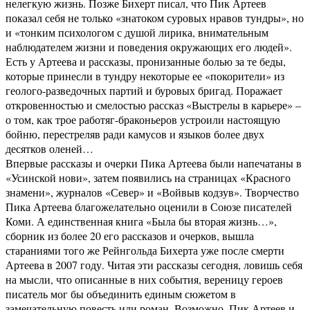
нелегкую жизнь. Позже Бихерт писал, что Пик Артеев
показал себя не только «знатоком суровых нравов тундры», но
и «тонким психологом с душой лирика, внимательным
наблюдателем жизни и поведения окружающих его людей».
Есть у Артеева и рассказы, пронизанные болью за те беды,
которые принесли в тундру некоторые ее «покорители» из
геолого-разведочных партий и буровых бригад. Поражает
откровенностью и смелостью рассказ «Выстрелы в карьере» –
о том, как трое работяг-браконьеров устроили настоящую
бойню, перестреляв ради камусов и языков более двух
десятков оленей…
Впервые рассказы и очерки Пика Артеева были напечатаны в
«Усинской нови», затем появились на страницах «Красного
знамени», журналов «Север» и «Войвыв кодзув». Творчество
Пика Артеева благожелательно оценили в Союзе писателей
Коми. А единственная книга «Была бы вторая жизнь…»,
сборник из более 20 его рассказов и очерков, вышла
стараниями того же Рейнгольда Бихерта уже после смерти
Артеева в 2007 году. Читая эти рассказы сегодня, ловишь себя
на мысли, что описанные в них события, вереницу героев
писатель мог бы объединить единым сюжетом в
замечательную повесть или роман. Возможно, Пик Артеев и