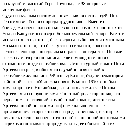
на крутой и высокий берег Печоры две 38-литровые
молочные фляги.
Судя по скудным воспоминаниям знавших его людей, Пик
Герасимович был из породы трудоголиков. Вместе с
бригадами оленеводов он кочевал на огромных просторах от
Усы до Вашуткиных озер в Большеземельской тундре. Все эти
места он знал с детства, был заядлым рыболовом и охотником.
Но мало кто знал, что была у этого сильного, волевого
человека еще одна неодолимая страсть – литература. Первые
рассказы и очерки он написал еще в молодости, но из
скромности нигде не публиковал. Литературный талант Пика
Артеева открыл, в общем-то случайно, известный в
республике журналист Рейнгольд Бихерт, будучи редактором
районной газеты «Усинская новь». В конце 1970-х он был в
командировке в Новикбоже, где и познакомился с Пиком
Артеевым и его рукописями. Опытный редактор понял, что
перед ним – настоящий, самобытный талант, хотя тексты
Артеева порой не похожи по форме на законченные
произведения, скорее это своего рода зарисовки, в которых
писатель-оленевод очень точно и образно, порой несколькими
штрихами описывает природу тундры, ее обитателй и их