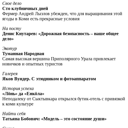
Свое дело
Сто клубничных дней
Фермер Андрей Лызлов убежден, что для выращивания этой
ягоды в Коми есть прекрасные условия
На посту
Денис Кнутарев: «Дорожная безопасность – наше общее
дело»
Экотур
Туманная Народная
Самая высокая вершина Приполярного Урала привлекает
новичков и опытных туристов
Галерея
Яков Вундер. С этюдником и фотоаппаратом
История успеха
«Лöнь» да «Енкöла»
Неподалеку от Сыктывкара открылся бутик-отель с привязкой
к коми культуре
Найти себя
Татьяна Бобович: «Модель – это состояние души»