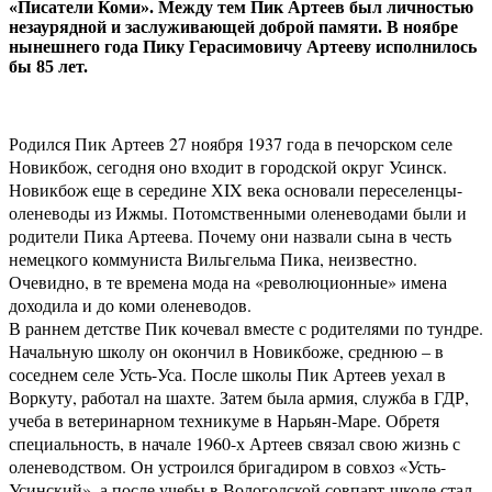
«Писатели Коми». Между тем Пик Артеев был личностью
незаурядной и заслуживающей доброй памяти. В ноябре
нынешнего года Пику Герасимовичу Артееву исполнилось
бы 85 лет.
Родился Пик Артеев 27 ноября 1937 года в печорском селе
Новикбож, сегодня оно входит в городской округ Усинск.
Новикбож еще в середине ХIX века основали переселенцы-
оленеводы из Ижмы. Потомственными оленеводами были и
родители Пика Артеева. Почему они назвали сына в честь
немецкого коммуниста Вильгельма Пика, неизвестно.
Очевидно, в те времена мода на «революционные» имена
доходила и до коми оленеводов.
В раннем детстве Пик кочевал вместе с родителями по тундре.
Начальную школу он окончил в Новикбоже, среднюю – в
соседнем селе Усть-Уса. После школы Пик Артеев уехал в
Воркуту, работал на шахте. Затем была армия, служба в ГДР,
учеба в ветеринарном техникуме в Нарьян-Маре. Обретя
специальность, в начале 1960-х Артеев связал свою жизнь с
оленеводством. Он устроился бригадиром в совхоз «Усть-
Усинский», а после учебы в Вологодской совпарт-школе стал