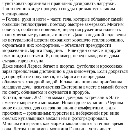
чувствовать организм и правильно дозировать нагрузки.
Постепенно в ходе процедур сосуды привыкнут к таким
тренировкам.
– Голова, руки и ноги – части тела, которые обладают самой
большой теплоотдачей, поэтому быстрее замерзают. Многим
советую, особенно новичкам, перед погружением надевать
шапку, вязаные рукавицы и носки. Даже в ледяной воде вещи
из натуральной шерсти сохраняют хорошую теплоизоляцию,
окунаться в них комфортнее, – объясняет премудрости
моржевания Лариса Гвардина. – Еще один совет: к проруби
нужно идти сытыми. Я, например, перед выходом из дома
съедаю тарелку супа.
Даже зимой Лариса бегает в шортах, футболке и кроссовках,
зараз преодолевая дистанцию в два километра. Если добраться
до проруби не получается, то Лариса во дворе дома
обливается холодной водой. К закаливанию она приобщила
младшую дочь: девятилетняя Екатерина вместе с мамой бегает
по снегу, обливается и окунается в прорубь.
Кстати, новый, 2021 год мама с дочерью встречали в Ялте
вместе с морскими моржами. Новогоднее купание в Черном
море оказалось для северянок вполне комфортным, а для
прохожих – зрелищным: туристы на набережной при виде
смелых купальщиков махали им и фотографировали.
Многим интересно, как моржи закаливаются в теплое время
года. Летом, например, моржиня Гвардина устраивает