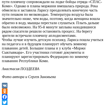
пути пловчиху сопровождали на лодке бойцы отряда «СПАС-
Коми». Однако в планы моржини вмешалась природа. Река
обмелела и заставила Ларису преодолевать конечную часть
пути пешком по мелководью. Температура воздуха была
значительно ниже, чем воды, поэтому, когда женщина вошла
обратно в воду, мышцы перестали слушаться. Плыть дальше
было невозможно. На 95-й минуте заплыва находившиеся
рядом спасатели решили остановить процесс. На берегу
зрители встречали пловчиху аплодисментами.
Чтобы лучше изучить детскую психику, Лариса пошла учиться
на педагога и в будущем планирует обучать зимнему
плаванию детей. Большие планы и у клуба «Моржи
Сыктывкара». Его участники готовят документы и
планируют зарегистрировать Федерацию по зимнему
плаванию Республики Коми.
Анастасия ПОЗДЕЕВА
Фото автора и Сергея Зиновьева
VK
Odnoklassniki
Facebook