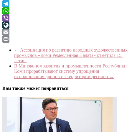
Twitter
Telegram
WhatsApp
Viber
LiveJournal
Email
Print
←
Ассоциация по развитию народных художественных
промыслов «Коми Ремесленная Палата» отметила 15-
летие.
В Минэкономразвития и промышленности Республики
Коми прорабатывают систему упрощения
использования дронов на территории региона
→
Вам также может понравиться