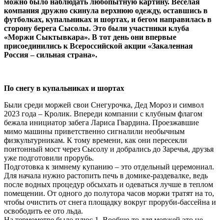
можно было наблюдать любопытную картину. Веселая
компания дружно скинула верхнюю одежду, оставшись в
футболках, купальниках и шортах, и бегом направилась в
сторону берега Сысолы. Это были участники клуба
«Моржи Сыктывкара». В тот день они впервые
присоединились к Всероссийской акции «Закаленная
Россия – сильная страна».
По снегу
в купальниках
и шортах
Были среди моржей свои Снегурочка, Дед Мороз и символ
2023 года – Кролик. Впереди компании с клубным флагом
бежала инициатор забега Лариса Гвардина. Проезжавшие
мимо машины приветственно сигналили необычным
физкультурникам. К тому времени, как они пересекли
понтонный мост через Сысолу и добрались до Заречья, друзья
уже подготовили прорубь.
Подготовка к зимнему купанию – это отдельный церемониал.
Для начала нужно растопить печь в домике-раздевалке, ведь
после водных процедур обсыхать и одеваться лучше в теплом
помещении. От одного до полутора часов моржи тратят на то,
чтобы очистить от снега площадку вокруг проруби-бассейна и
освободить ее ото льда.
На термометре было плюс 1. Вообще-то для моржей это не