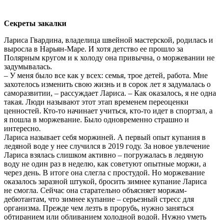
Секреты закалки
Лариса Гвардина, владелица швейной мастерской, родилась и
выросла в Нарьян-Маре. И хотя детство ее прошло за
Полярным кругом и к холоду она привычна, о моржевании не
задумывалась.
– У меня было все как у всех: семья, трое детей, работа. Мне
захотелось изменить свою жизнь и в сорок лет я задумалась о
саморазвитии, – рассуждает Лариса. – Как оказалось, я не одна
такая. Люди называют этот этап временем переоценки
ценностей. Кто-то начинает учиться, кто-то идет в спортзал, а
я пошла в моржевание. Было одновременно страшно и
интересно.
Лариса называет себя моржиней. А первый опыт купания в
ледяной воде у нее случился в 2019 году. За новое увлечение
Лариса взялась слишком активно – погружалась в ледяную
воду не один раз в неделю, как советуют опытные моржи, а
через день. В итоге она слегла с простудой. Но моржевание
оказалось заразной штукой, бросить зимнее купание Лариса
не смогла. Сейчас она старательно объясняет моржам-
дебютантам, что зимнее купание – серьезный стресс для
организма. Прежде чем лезть в прорубь, нужно заняться
обтиранием или обливанием холодной водой. Нужно уметь