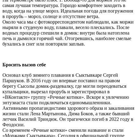
самая лучшая температура. Гораздо комфортнее заходить в
воду, когда на улице мороз. Идеальная погода для погружения
в прорубь – мороз, солнце и отсутствие ветра.
Около часа мы с фотокорреспондентом наблюдали, как моржи
ныряли в студеную воду, плавали, весело плескались. После
водных процедур спешили в домик: внутри была натоплена
печь и дымился горячий чай. Отогревшись, наиболее смелые
бухались в снег или повторяли заплыв.
Бросить вызов себе
Основал клуб зимнего плавания в Сыктывкаре Сергей
Паршуков. В 2016 году он впервые поставил на правом
берегу Сысолы домик-раздевалку, где могли переодеваться
купальщики, вырезал прорубь и зарегистрировал в
«ВКонтакте» группу «Речные котики». Вскоре к увлечению
энтузиаста стали подключаться единомышленники.
Активными пропагандистами здорового образа и закаливания
жизни стали Лена Мартынова, Дима Боков, а также бывший
летчик Василий Триндюк. Он трагически погиб в 2022 году в
Феодосии.
Со временем «Речные котики» сменили название и стали
«Моржами Сыктывкара». Сегодня в официальной группе