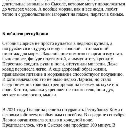
длительные заплывы по Сысоле, которые могут продолжаться
до четырех часов. А вообще моржи, как и все люди, любят
тепло и с удовольствием загорают на пляже, парятся в баньке.
К юбилею республики
Сегодня Лариса не просто купается в ледяной купели, а
погружается в студеную воду с головой – это высший
пилотаж для моржа. Закаливание помогло ее организму стать
выносливее, фигуре подтянутой, а иммунитету крепким.
Перестало сводить руки и ноги, отступили мигрени. Даже
ковид перенесла легко. А еще здоровый образ жизни,
правильное питание и моржевание способствуют похудению.
И хотя изначально это не было целью Ларисы, но стало
следствием постоянных тренировок на свежем воздухе и в
воде. Кстати, закалка укрепляет не только тело, но и дух,
меняет психологию, мысли.
В 2021 году Гвардина решила поздравить Республику Коми с
вековым юбилеем необычным способом. В середине сентября
Лариса организовала заплыв в холодной воде.
Предполагалось, что в Сысоле она пробудет 100 минут. В