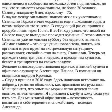
одноименного сообщества несколько сотен подписчиков, но
тех, кто занимается моржеванием, не более 30 человек.
Самому младшему 6 лет, взрослому – 75.
В паузах между заплывами знакомимся с их участниками.
Станислав Горлов начал моржевать еще в школьные годы, а
потом забросил это занятие. В следующий раз он пришел к
проруби лишь через 15 лет. В 2019 году узнал, что зимой на
Сысоле каждые выходные проходит купание. С этого момента
Станислав уже не мыслил субботу без ледяного заплыва.
«Самое главное – это ощущение нового тела, понять, как
организм отреагирует на экстремальную ситуацию», –
рассказывает, спокойно стоя на снегу, Станислав. Теперь он
приходит сюда три раза в неделю, а прежде чем купаться,
бегает и тренируется на свежем воздухе.
Желание самосовершенствования привело к зимней купели и
офисного служащего Александра Панова. В компании он
выделялся нарядом Кролика.
– Сюда я пришел в 2018 году. Здесь новичков встречают по-
доброму, грамотно объясняют, как правильно погружаться.
Мне нравится, что опытные моржи легко делятся своим
опытом, впечатлениями. Я прикипел к клубу и хожу сюда уже
пять лет. Для меня такой образ жизни – возможность
воспитать в себе терпение и спокойствие, – поведал
Александр.