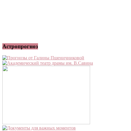
Астропрогноз