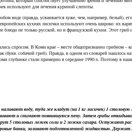
аротина, который способствует улучшению зрения и лечению мно
ичек используют для лечения куриной слепоты.
бом виде (правда, усваивается хуже, чем, например, белый), ег
. В европейских кухнях лисички используют очень широко: их вар
 блюдо не только русской, но и французской кухни. Этот гриб 
вались спросом. В Коми крае – месте общепризнанно грибном –
 (букв. собачий гриб). Правда, в одном из словарей нашлось на
 коми глубинке стали примерно в середине 1990-х. Поэтому в н
аливают воду, туда же кладут (на 1 кг лисичек) 1 столовую 
ешивают и снимают появившуюся пену. Затем грибы откидыва
берут 5 столовых ложек соли и 2 ложки сахара. Остужают ра
тровые банки, заливают подготовленной жидкостью. Держат 3