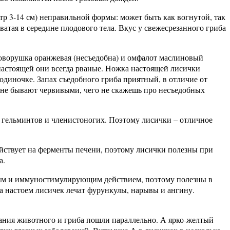
р 3-14 см) неправильной формы: может быть как вогнутой, так
атая в середине плодового тела. Вкус у свежесрезанного гриба
говорушка оранжевая (несъедобна) и омфалот маслиновый
 настоящей они всегда рваные. Ножка настоящей лисички
оодиночке. Запах съедобного гриба приятный, в отличие от
и не бывают червивыми, чего не скажешь про несъедобных
я гельминтов и членистоногих. Поэтому лисички – отличное
ействует на ферменты печени, поэтому лисички полезны при
а.
вым и иммуностимулирующим действием, поэтому полезны в
а настоем лисичек лечат фурункулы, нарывы и ангину.
звания животного и гриба пошли параллельно. А ярко-желтый