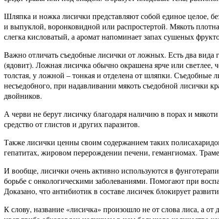
Шляпка и ножка лисички представляют собой единое целое, бе
и выпуклой, воронковидной или распростертой. Мякоть плотная
слегка кисловатый, а аромат напоминает запах сушеных фрукто
Важно отличать съедобные лисички от ложных. Есть два вида
(ядовит). Ложная лисичка обычно окрашена ярче или светлее, 
толстая, у ложной – тонкая и отделена от шляпки. Съедобные 
несъедобного, при надавливании мякоть съедобной лисички кр
двойников.
А черви не берут лисичку благодаря наличию в порах и мякоти
средство от глистов и других паразитов.
Также лисички ценны своим содержанием таких полисахаридов,
гепатитах, жировом перерождении печени, гемангиомах. Траме
И вообще, лисички очень активно используются в фунготера
борьбе с онкологическими заболеваниями. Помогают при воспа
Доказано, что антибиотик в составе лисичек блокирует развити
К слову, название «лисичка» произошло не от слова лиса, а о