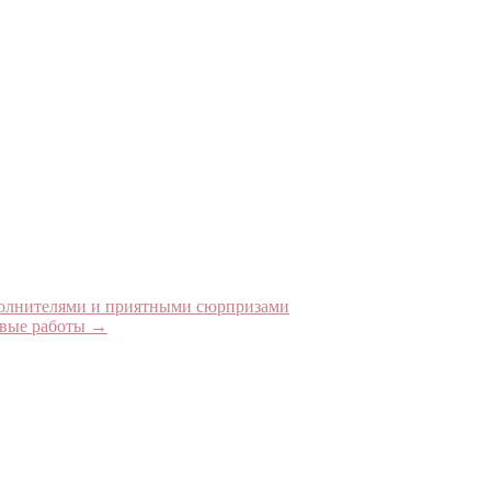
сполнителями и приятными сюрпризами
овые работы
→