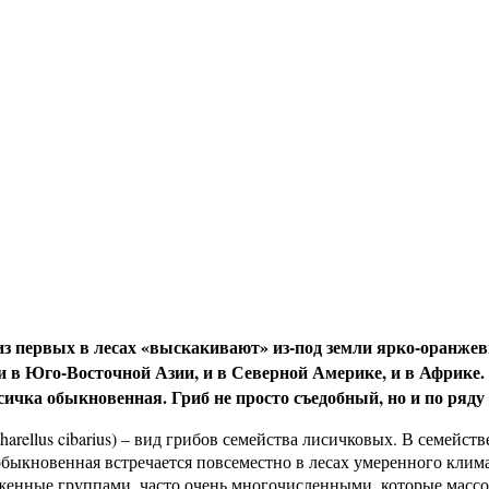
 из первых в лесах «выскакивают» из-под земли ярко-оранжев
 в Юго-Восточной Азии, и в Северной Америке, и в Африке. П
ичка обыкновенная. Гриб не просто съедобный, но и по ряду
rellus cibarius) – вид грибов семейства лисичковых. В семейств
а обыкновенная встречается повсеместно в лесах умеренного кли
оженные группами, часто очень многочисленными, которые массо