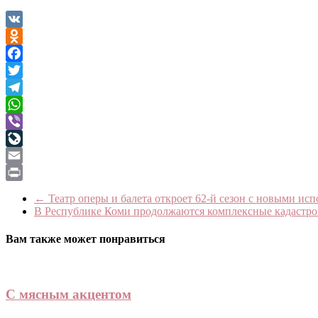
VK
Odnoklassniki
Facebook
Twitter
Telegram
WhatsApp
Viber
LiveJournal
Email
Print
←
Театр оперы и балета откроет 62-й сезон с новыми и
В Республике Коми продолжаются комплексные кадастр
Вам также может понравиться
С мясным акцентом