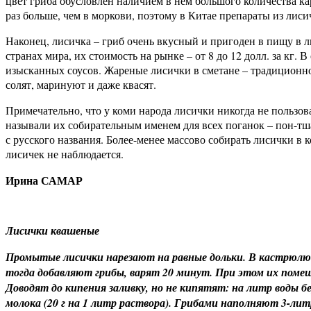
цвет гриба обусловлен наличием в нем большого количества к
раз больше, чем в моркови, поэтому в Китае препараты из лис
Наконец, лисичка – гриб очень вкусный и пригоден в пищу в лю
странах мира, их стоимость на рынке – от 8 до 12 долл. за кг
изысканных соусов. Жареные лисички в сметане – традиционное
солят, маринуют и даже квасят.
Примечательно, что у коми народа лисички никогда не пользо
называли их собирательным именем для всех поганок – пон-тшак
с русского названия. Более-менее массово собирать лисички в
лисичек не наблюдается.
Ирина САМАР
Лисички квашеные
Промытые лисички нарезают на равные дольки. В кастрюлю н
тогда добавляют грибы, варят 20 минут. При этом их пом
Доводят до кипения заливку, но не кипятят: на литр воды 
молока (20 г на 1 литр раствора). Грибами наполняют 3-ли