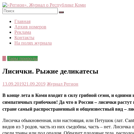
Skip
to
content
«Регион».
Главная
Журнал
Архив номеров
о
Реклама
Республике
Контакты
Коми
На полях журнала
©
Дары природы
Лисички. Рыжие деликатесы
13.09.2019
21.09.2019
Журнал Регион
В конце лета в Коми входит в силу грибной сезон, и одними
симпатичных грибочков! Да что в России – лисички растут и
стране самый распространенный и общеизвестный вид – лис
Лисичка обыкновенная, или настоящая, или Петушок (лат. Cantha
видов из 3 родов, часть из них съедобны, часть – нет. Лисичк
среди травы или под опадом. Образует плодовые тела, распол