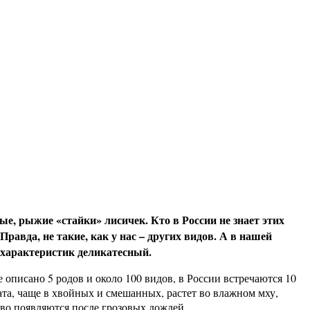
ые, рыжие «стайки» лисичек. Кто в России не знает этих
равда, не такие, как у нас – других видов. А в нашей
 характеристик деликатесный.
е описано 5 родов и около 100 видов, в России встречаются 10
мата, чаще в хвойных и смешанных, растет во влажном мху,
во появляются после грозовых дождей.