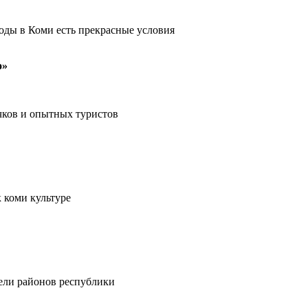
оды в Коми есть прекрасные условия
о»
чков и опытных туристов
 коми культуре
тели районов республики