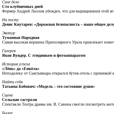
Свое дело
Сто клубничных дней
Фермер Андрей Лызлов убежден, что для выращивания этой яг
На посту
Денис Кнутарев: «Дорожная безопасность – наше общее дел
Экотур
Туманная Народная
Самая высокая вершина Приполярного Урала привлекает нови
Галерея
Яков Вундер. С этюдником и фотоаппаратом
История успеха
«Лöнь» да «Енкöла»
Неподалеку от Сыктывкара открылся бутик-отель с привязкой к
Найти себя
Татьяна Бобович: «Модель – это состояние души»
Сцена
Сельские гастроли
Спектакли Театра драмы им. В. Савина смогли посмотреть жи
Былое