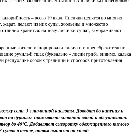
гих глазных заболеваний. Витамина А в лисичках в несколько
о калорийность – всего 19 ккал. Лисички ценятся во многих
ят, жарят, делают из них супы, жюльены и множество
и отлично хранится: на зиму лисички сушат, замораживают,
 коренные жители игнорировали лисички и пренебрежительно
звание ручиль\й тшак (буквально – лисий гриб), видимо, калька
ашей республике особых традиций и способов приготовления
ложку соли, 3 г лимонной кислоты. Доводят до кипения и
ют на дуршлаг, промывают холодной водой и обсушивают.
створ до 40°С. Добавляют сыворотку обезжиренного кислого
 суток в тепле, потом выносят на холод.