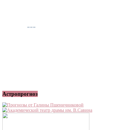
Астропрогноз