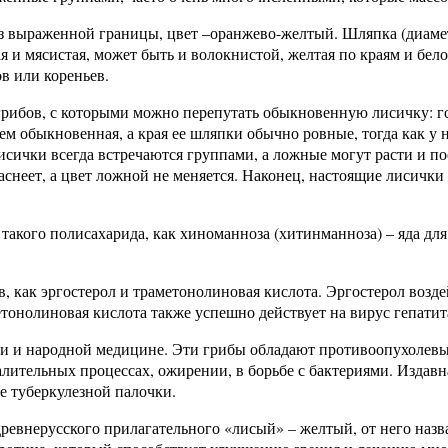
з выраженной границы, цвет –оранжево-желтый. Шляпка (диамет
 и мясистая, может быть и волокнистой, желтая по краям и белов
в или кореньев.
 грибов, с которыми можно перепутать обыкновенную лисичку: 
чем обыкновенная, а края ее шляпки обычно ровные, тогда как у
лисички всегда встречаются группами, а ложные могут расти и п
аснеет, а цвет ложной не меняется. Наконец, настоящие лисичк
 такого полисахарида, как хиноманноза (хитинманноза) – яда дл
 как эргостерол и траметонолиновая кислота. Эргостерол возд
тонолиновая кислота также успешно действует на вирус гепатит
пии и народной медицине. Эти грибы обладают противоопухоле
лительных процессах, ожирении, в борьбе с бактериями. Издавн
е туберкулезной палочки.
т древнерусского прилагательного «лисый» – желтый, от него на